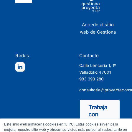
Navigation
Estrategia y competitividad
Accede al sitio
Programas Europeos
web de Gestiona
Inversión y Financiación
Redes
Contacto
Calle Lencería 1, 1º
Thinking LAB
Valladolid 47001
983 393 280
consultoria@proyectaconsu
Trabaja
con
nosotros
Este sitio web almacena cookies en tu PC. Estas cookies sirven para
mejorar nuestro sitio web y ofrecer servicios más personalizados, tanto en