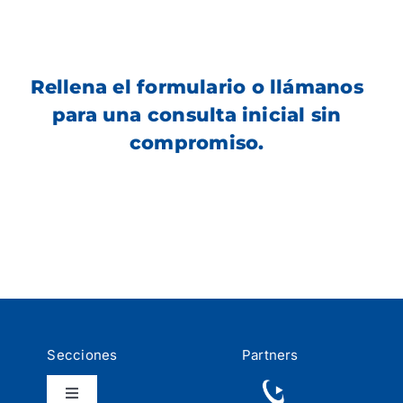
Rellena el formulario o llámanos
para una consulta inicial sin
compromiso.
Secciones
Partners
Toggle